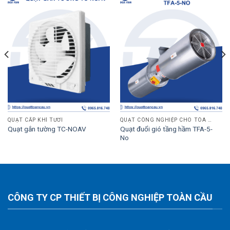
QUẠT CẤP KHÍ TƯƠI
QUẠT CÔNG NGHIỆP CHO TÒA NHÀ
Quạt đuổi gió tầng hầm TFA-5-
Quạt gắn tường TC-NOAV
No
CÔNG TY CP THIẾT BỊ CÔNG NGHIỆP TOÀN CẦU