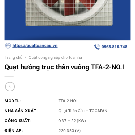
Trang chủ
/
Quạt công nghiệp cho tòa nhà
Quạt hướng trục thân vuông TFA-2-NO.I
MODEL:
TFA-2-NO.I
NHÀ SẢN XUẤT:
Quạt Toàn Cầu – TOCAFAN
CÔNG SUẤT:
0.37 – 22 (KW)
ĐIỆN ÁP:
220-380 (V)