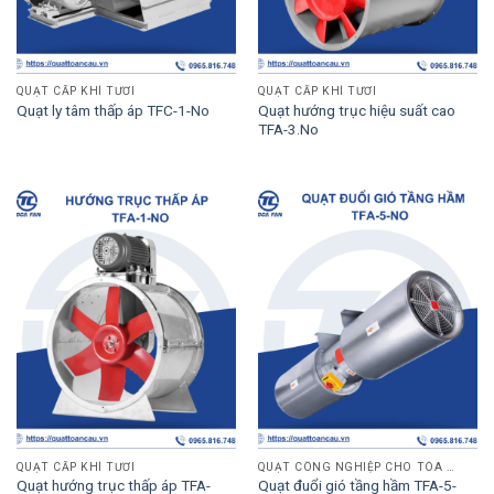
QUẠT CẤP KHÍ TƯƠI
QUẠT CẤP KHÍ TƯƠI
Quạt hướng trục hiệu suất cao
Quạt ly tâm thấp áp TFC-1-No
TFA-3.No
QUẠT CẤP KHÍ TƯƠI
QUẠT CÔNG NGHIỆP CHO TÒA NHÀ
Quạt hướng trục thấp áp TFA-
Quạt đuổi gió tầng hầm TFA-5-