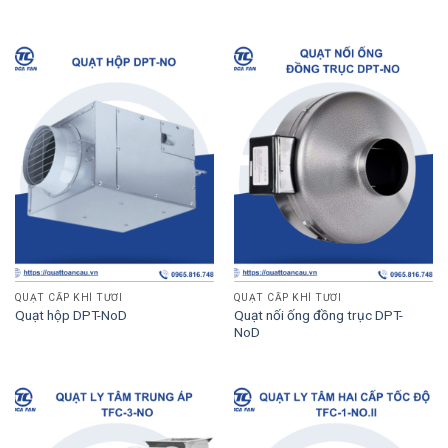
QUẠT CẤP KHÍ TƯƠI
QUẠT CẤP KHÍ TƯƠI
Quạt nối ống đồng trục DPT-
Quạt hộp DPT-NoD
NoD