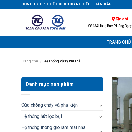
Skip
CÔNG TY CP THIẾT BỊ CÔNG NGHIỆP TOÀN CẦU
to
content
Địa chỉ
Số 134 Hàng Bạc, P. Hàng Bạc,
TRANG CHỦ
Trang chủ
/
Hệ thống xử lý khí thải
Danh mục sản phẩm
Cửa chống cháy và phụ kiện
Hệ thống hút lọc bụi
Hệ thống thông gió làm mát nhà