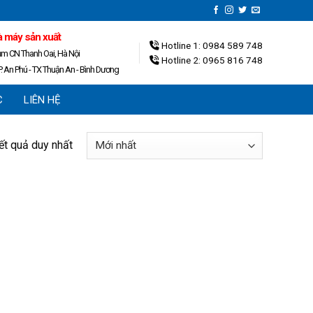
 máy sản xuất
Hotline 1: 0984 589 748
ụm CN Thanh Oai, Hà Nội
Hotline 2: 0965 816 748
. An Phú - TX Thuận An - Bình Dương
C
LIÊN HỆ
kết quả duy nhất