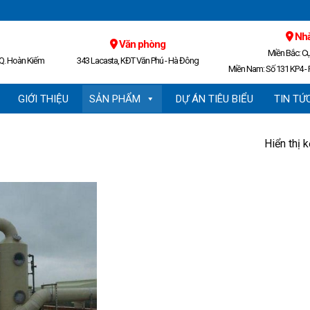
Nhà
Văn phòng
Miền Bắc: C
 Q. Hoàn Kiếm
343 Lacasta, KĐT Văn Phú - Hà Đông
Miền Nam: Số 131 KP4 - P
GIỚI THIỆU
SẢN PHẨM
DỰ ÁN TIÊU BIỂU
TIN TỨ
Hiển thị 