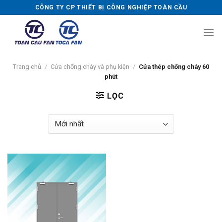
Skip
CÔNG TY CP THIẾT BỊ CÔNG NGHIỆP TOÀN CẦU
to
content
Trang chủ
/
Cửa chống cháy và phụ kiện
/
Cửa thép chống cháy 60
phút
LỌC