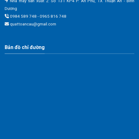
Nhà máy sản xuất 2: Số 131 KP4 P. An Phú, TX Thuận An - Bình
Dương
0984 589 748 - 0965 816 748
quattoancau@gmail.com
Bản đồ chỉ đường