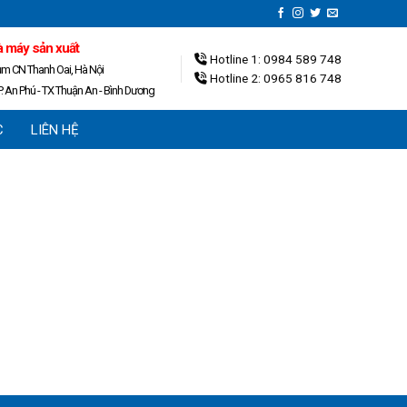
 máy sản xuất
Hotline 1: 0984 589 748
ụm CN Thanh Oai, Hà Nội
Hotline 2: 0965 816 748
. An Phú - TX Thuận An - Bình Dương
C
LIÊN HỆ