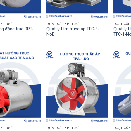
HÍ TƯƠI
QUẠT CẤP KHÍ TƯƠI
QUẠT CẤP 
ng đồng trục DPT-
Quạt ly tâm trung áp TFC-3-
Quạt ly t
NoD
TFC-1-No
HÍ TƯƠI
QUẠT CẤP KHÍ TƯƠI