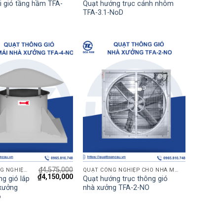
i gió tầng hầm TFA-
Quạt hướng trục cánh nhôm
TFA-3.1-NoD
₫
4,575,000
QUẠT CÔNG NGHIỆP CHO NHÀ MÁY
QUẠT CÔNG NGHIỆP CHO NHÀ MÁY
₫
4,150,000
g gió lắp
Quạt hướng trục thông gió
xưởng
nhà xưởng TFA-2-NO
o