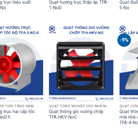
 trục hiệu suất
Quạt hướng trục thấp áp TFA-
Quạt đuổ
.No
1-NoD
5-No
-9%
HÍ TƯƠI TẦNG HẦM
QUẠT CÔNG NGHIỆP CHO NHÀ MÁY
 trục hai cấp tốc
Quạt thông gió vuông chớp
Quạt thôn
oD.II
TFA-HKV-NoC
mái nhà 
TFA-4-N