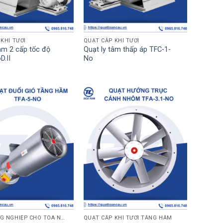
KHÍ TƯƠI
QUẠT CẤP KHÍ TƯƠI
âm 2 cấp tốc độ
Quạt ly tâm thấp áp TFC-1-
D.II
No
QUẠT CÔNG NGHIỆP CHO TÒA NHÀ
QUẠT CẤP KHÍ TƯƠI TẦNG HẦM