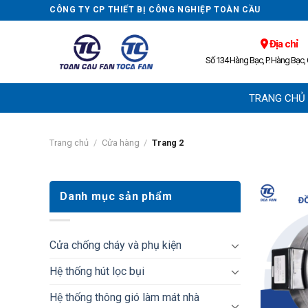
Skip
CÔNG TY CP THIẾT BỊ CÔNG NGHIỆP TOÀN CẦU
to
content
Địa chỉ
Số 134 Hàng Bạc, P. Hàng Bạc,
TRANG CHỦ
Trang chủ
/
Cửa hàng
/
Trang 2
Danh mục sản phẩm
Cửa chống cháy và phụ kiện
Hệ thống hút lọc bụi
Hệ thống thông gió làm mát nhà