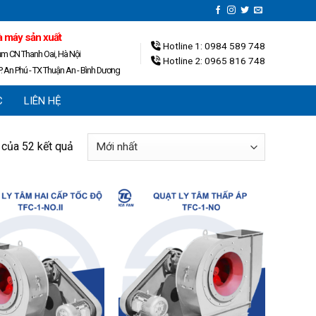
 máy sản xuất
Hotline 1: 0984 589 748
ụm CN Thanh Oai, Hà Nội
Hotline 2: 0965 816 748
. An Phú - TX Thuận An - Bình Dương
C
LIÊN HỆ
 của 52 kết quả