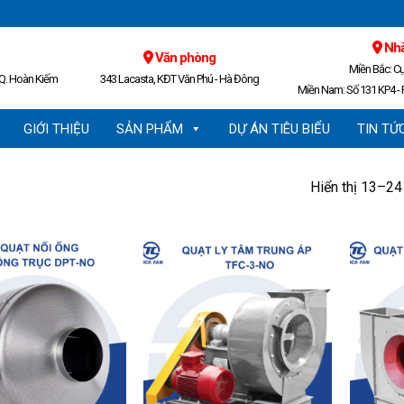
Nhà
Văn phòng
Miền Bắc: C
 Q. Hoàn Kiếm
343 Lacasta, KĐT Văn Phú - Hà Đông
Miền Nam: Số 131 KP4 - P
GIỚI THIỆU
SẢN PHẨM
DỰ ÁN TIÊU BIỂU
TIN TỨ
Hiển thị 13–24