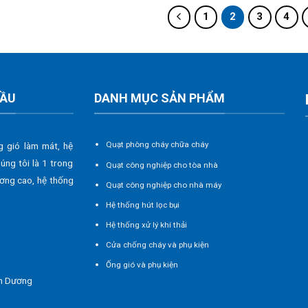
1
2
3
4
CẦU
DANH MỤC SẢN PHẨM
Quạt phòng cháy chữa cháy
g gió làm mát, hệ
húng tôi là 1 trong
Quạt công nghiệp cho tòa nhà
ương cao, hệ thống
Quạt công nghiệp cho nhà máy
Hệ thống hút lọc bụi
Hệ thống xử lý khí thải
Cửa chống cháy và phụ kiện
Ống gió và phụ kiện
nh Dương